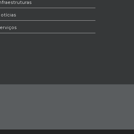
nfraestruturas
otícias
erviços