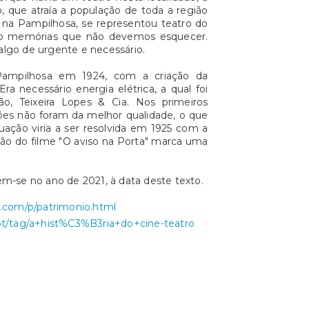
, que atraía a população de toda a região
, na Pampilhosa, se representou teatro do
São memórias que não devemos esquecer.
é algo de urgente e necessário.
Pampilhosa em 1924, com a criação da
a necessário energia elétrica, a qual foi
ão, Teixeira Lopes & Cia. Nos primeiros
ições não foram da melhor qualidade, o que
tuação viria a ser resolvida em 1925 com a
ção do filme "O aviso na Porta" marca uma
ém-se no ano de 2021, à data deste texto.
t.com/p/patrimonio.html
pt/tag/a+hist%C3%B3ria+do+cine-teatro