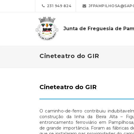
231 949 824
JFPAMPILHOSA@SAP
Junta de Freguesia de Pam
Cineteatro do GIR
Cineteatro do GIR
O caminho-de-ferro contribuiu indubitave
construção da linha da Beira Alta – Fi
entroncamento ferroviário em Pampilhosa
de grande importância. Foram as fábricas d
que se instalaram nas proximidades do cami