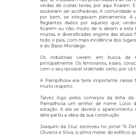
vindas de outras terras, por aqui ficaram
souberam ser acolhedoras. A comunidade so
por bem, se integravam plenamente. A 
flagrantes dados por aqueles que, vind
ficarem ou não, muito de si deram a esta 
muitas, e diversificadas origens das atuai
todo o pais, com mais incidência dos lugar
e do Baixo Mondego.
Os industriais vieram em busca da m
principalmente. Os ferroviários, esses, co
com o seu razoável ordenado certo, por cá 
A Pampilhosa era terra importante nesse
muito respeito.
Talvez logo pelos começos da linha da 
Pampilhosa um senhor de nome Lúcio de 
estação. A ele se deverá o aparecimento d
dele partiu a ideia da sua construção.
Joaquim da Cruz escreveu no jornal “A De
Oliveira e Silva, a alma mater do edifício q