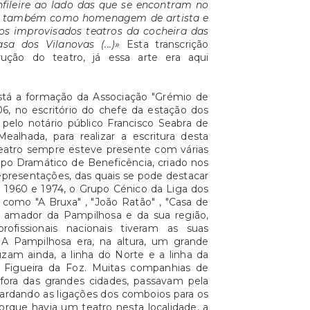
nfileire ao lado das que se encontram no
as também como homenagem de artista e
 dos improvisados teatros da cocheira das
a dos Vilanovas (...)»
Esta transcrição
ção do teatro, já essa arte era aqui
 está a formação da Associação "Grémio de
906, no escritório do chefe da estação dos
 pelo notário público Francisco Seabra de
ealhada, para realizar a escritura desta
 teatro sempre esteve presente com várias
po Dramático de Beneficência, criado nos
epresentações, das quais se pode destacar
e 1960 e 1974, o Grupo Cénico da Liga dos
como "A Bruxa" , "João Ratão" , "Casa de
ro amador da Pampilhosa e da sua região,
ofissionais nacionais tiveram as suas
 A Pampilhosa era, na altura, um grande
uzam ainda, a linha do Norte e a linha da
à Figueira da Foz. Muitas companhias de
 fora das grandes cidades, passavam pela
uardando as ligações dos comboios para os
porque havia um teatro nesta localidade, a