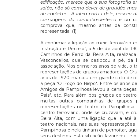
edificação, merece que a sua fotografia e
salão, não só como dever de gratidão m
de carácter... A ideia partiu dele, nasceu
carruagens do caminho-de-ferro e da cas
comprova que, mesmo antes da constru
representada. (1)
A confirmar a ligação ao meio ferroviário
Instrução e Recreio", a 5 de de abril de 1
Caminhos de Ferro da Beira Alta, realizada
Vasconcellos, que se deslocou a pé, da M
associação. Nos primeiros anos de vida, o
representações de grupos amadores. O Gru
anos de 1920, marcou um grande ciclo de r
a peça "O Poço do Bispo". Entre os anos d
Amigos da Pampilhosa levou à cena peças 
Pais", etc. Para além dos grupos de teat
muitas outras companhias de grupos pr
representações no teatro da Pampilhosa.
centro ferroviário, onde se cruzavam, e cr
Beira Alta, com uma ligação que ia até 
teatro nacionais, nas suas representações
Pampilhosa e nela tinham de pernoitar, ag
seus destinos. Esta situação favoreceu, e 