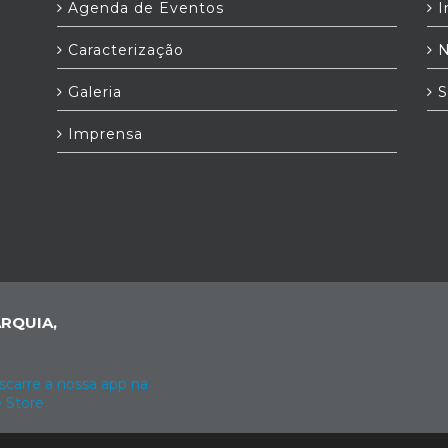
Agenda de Eventos
I
Caracterização
N
Galeria
S
Imprensa
RQUIA,