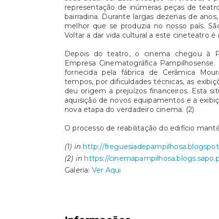
representação de inúmeras peças de teatro
bairradina. Durante largas dezenas de anos
melhor que se produzia no nosso país. 
Voltar a dar vida cultural a este cineteatro 
Depois do teatro, o cinema chegou à 
Empresa Cinematográfica Pampilhosense. Er
fornecida pela fábrica de Cerâmica Mour
tempos, por dificuldades técnicas, as exib
deu origem a prejuízos financeiros. Esta si
aquisição de novos equipamentos e a exibi
nova etapa do verdadeiro cinema. (2)
O processo de reabilitação do edifício mant
(1) in
http://freguesiadepampilhosa.blogspo
(2) in
https://cinemapampilhosa.blogs.sapo.
Galeria:
Ver Aqui