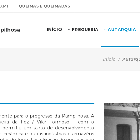
O.PT
QUEIMAS E QUEIMADAS
INÍCIO
pilhosa
FREGUESIA
AUTARQUIA
Início
Autarq
lmente para o progresso da Pampilhosa. A
gueira da Foz / Vilar Formoso – com o
, permitiu um surto de desenvolvimento
e cerâmica e outras indústrias e armazéns
nho-de-ferro. Foi a fixação de pessoas que