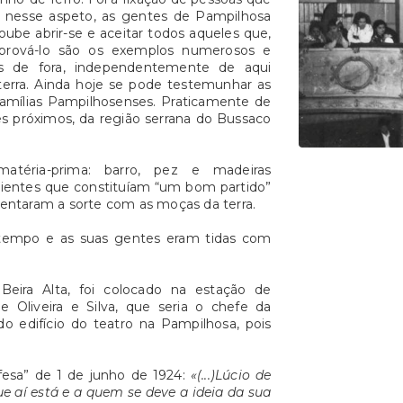
. E nesse aspeto, as gentes de Pampilhosa
ube abrir-se e aceitar todos aqueles que,
prová-lo são os exemplos numerosos e
os de fora, independentemente de aqui
terra. Ainda hoje se pode testemunhar as
s famílias Pampilhosenses. Praticamente de
es próximos, da região serrana do Bussaco
atéria-prima: barro, pez e madeiras
nscientes que constituíam “um bom partido”
tentaram a sorte com as moças da terra.
 tempo e as suas gentes eram tidas com
Beira Alta, foi colocado na estação de
Oliveira e Silva, que seria o chefe da
o edifício do teatro na Pampilhosa, pois
fesa” de 1 de junho de 1924:
«(...)Lúcio de
ue aí está e a quem se deve a ideia da sua