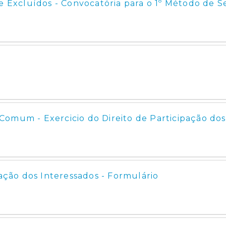
 e Excluídos - Convocatória para o 1º Método de S
omum - Exercicio do Direito de Participação dos
pação dos Interessados - Formulário