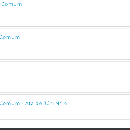
al Comum
l Comum
Comum - Ata de Júri N.º 4