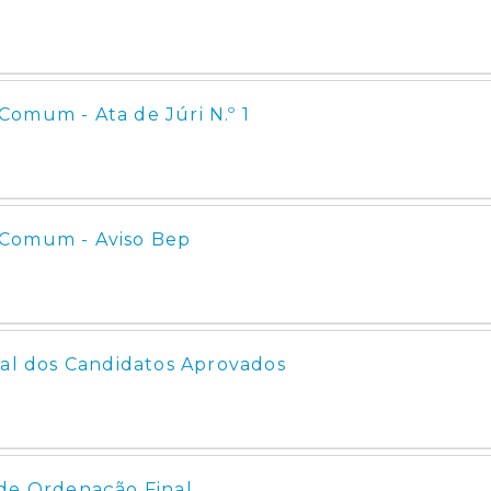
omum - Ata de Júri N.º 1
 Comum - Aviso Bep
nal dos Candidatos Aprovados
 de Ordenação Final