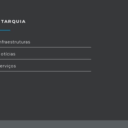
UTARQUIA
nfraestruturas
otícias
erviços