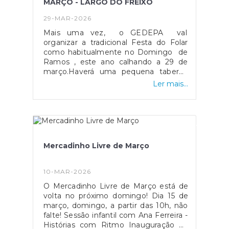
MARÇO - LARGO DO FREIXO
https://forms.gle/4wF3Ty4egzutMsA88
(até dia 2 de abril) Enquanto as crianças
29-MAR-2026
se divertem, as famílias e todos os que
Mais uma vez, o GEDEPA vaI
se quiserem juntar, podem aproveitar
organizar a tradicional Festa do Folar
os "comes e bebes" na tenda da
como habitualmente no Domingo de
Associação Desportiva e Cultural dos
Ramos , este ano calhando a 29 de
Pescadores da Pampilhosa sujeito a
março.Haverá uma pequena taberna
reserva - 936528379 - Tójó Não fiques
tradicional, animação e o tradicional
de fora desta aventura! Partilha com os
Ler mais...
FOLAR da PÁSCOA. Este pode ser
teus amigos e vem celebrar a Páscoa
encomendado até ao dia 24 (terça-
connosco.
feira) pelos meios habituais (tel. 967 712
282, junto dos elementos da Direção
ou no estabelecimento
Electropampilho). À PAMPILHOSA,
Mercadinho Livre de Março
POIS!
10-MAR-2026
O Mercadinho Livre de Março está de
volta no próximo domingo! Dia 15 de
março, domingo, a partir das 10h, não
falte! Sessão infantil com Ana Ferreira -
Histórias com Ritmo Inauguração da