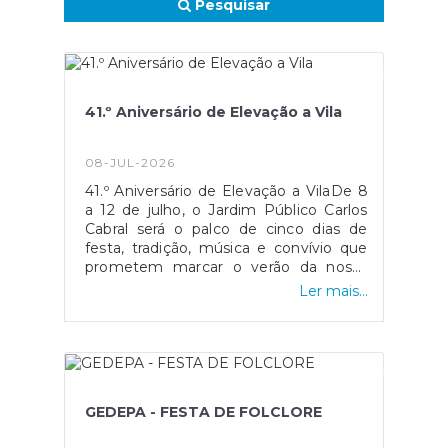
Pesquisar
41.º Aniversário de Elevação a Vila
08-JUL-2026
41.º Aniversário de Elevação a VilaDe 8
a 12 de julho, o Jardim Público Carlos
Cabral será o palco de cinco dias de
festa, tradição, música e convívio que
prometem marcar o verão da nossa
Freguesia! Cartaz:08.07 | aCIDJazz
Ler mais...
Project 09.07 | Teatro "As Sábias"
Aguarela de Memórias - Filarmónica
Pampilhosense 10.07 | Electrik Band -
DJ11.07 | Jogos Sem Fronteiras
Noturno P8 eventos & animação - DJ
PM 12.07 | Dia do Folclore GEDEPA
GEDEPA - FESTA DE FOLCLORE
Pampilhosa Grupo Regional da
Pampilhosa Do Botão E ainda:Comes e