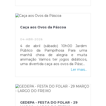
Caça aos Ovos da Páscoa
04-ABR-2026
4 de abril (sábado) 10h00 Jardim
Público da Pampilhosa Para uma
manhã cheia de alegria e muita
animação Vamos ter jogos didáticos,
uma divertida caça aos ovos da Páscoa
e insuflável para uma manhã cheia de
Ler mais...
alegria e muita animação Vamos ter
jogos didáticos, uma divertida caça aos
ovos da Páscoa e insuflável . E depois
de tanta brincadeira... haverá um mini-
lanche à espera de todas as crianças
para repor as energias mas requer
inscrição para garantirmos que não
GEDEPA - FESTA DO FOLAR - 29
falta nada Inscrições >>