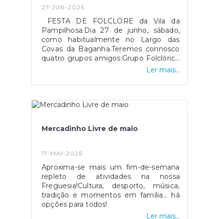
BebesExpositoresProdutos
27-JUN-2026
LocaisAnimação para todas as
FESTA DE FOLCLORE da Vila da
idadesOrganização: JF de
Pampilhosa.Dia 27 de junho, sábado,
PampilhosaApoio: CM da Mealhada,
como habitualmente no Largo das
Empresas locais e Associações da
Covas da Baganha.Teremos connosco
Freguesia
quatro grupos amigos:Grupo Folclórico
de Santa Eulália - Vizela (@Gf Santa
Ler mais...
Eulalia)Rancho Folclórico de Paranhos
da Beira - SeiaGrupo Etnográfico
Esparteiros Mouriscascas -
AbrantesGrupo Folclorico Etnografico
Macinhata do Vouga - Águeda
Mercadinho Livre de maio
17-MAI-2026
Aproxima-se mais um fim-de-semana
repleto de atividades na nossa
Freguesia!Cultura, desporto, música,
tradição e momentos em família… há
opções para todos!
Ler mais...