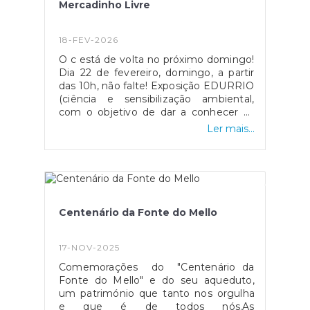
Mercadinho Livre
18-FEV-2026
O c está de volta no próximo domingo!
Dia 22 de fevereiro, domingo, a partir
das 10h, não falte! Exposição EDURRIO
(ciência e sensibilização ambiental,
com o objetivo de dar a conhecer os
ecossistemas ribeirinhos urbanos, a sua
Ler mais...
biodiversidade e a importância da sua
preservação. Demonstrações
Dungeons & Dragons A Hora do Conto
em Família com Sara Neves - Histórias
encantadas para crianças Concerto
com Luís Travassos "Sou à Viola"
Centenário da Fonte do Mello
(finalista do programa Ídolos) e uma
das vozes mais promissoras da canção
de Coimbra. Almoço Associação
17-NOV-2025
Desportiva e Cultural dos Pescadores
Comemorações do "Centenário da
da Pampilhosa - ementa: Entrecosto
Fonte do Mello" e do seu aqueduto,
grelhado com migas e arroz (reservas -
um património que tanto nos orgulha
936528379 Tójó) Traga família e amigos
e que é de todos nós.As
Por uma freguesia com mais vida, mais