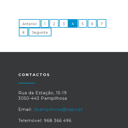
4
Anterior
1
2
3
5
6
7
8
Seguinte
CONTACTOS
Rua da Estação, 15-19
3050-443 Pampilhosa
Email:
jfpampilhosa@sapo.pt
Telemóvel: 968 366 496