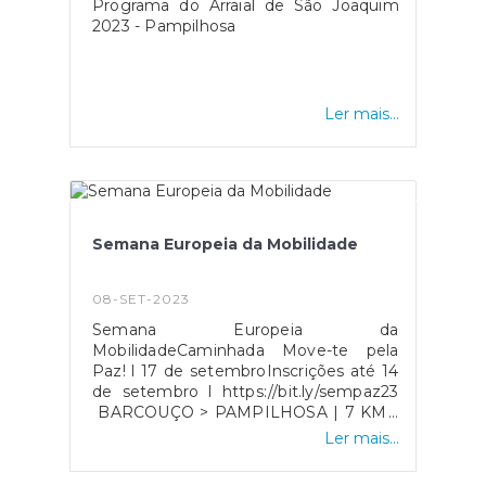
Programa do Arraial de São Joaquim
2023 - Pampilhosa
Ler mais...
Semana Europeia da Mobilidade
08-SET-2023
Semana Europeia da
MobilidadeCaminhada Move-te pela
Paz! l 17 de setembroInscrições até 14
de setembro l https://bit.ly/sempaz23
BARCOUÇO > PAMPILHOSA | 7 KM |
12H00PAMPILHOSA > VACARIÇA |
Ler mais...
5,73 KM | 13H30