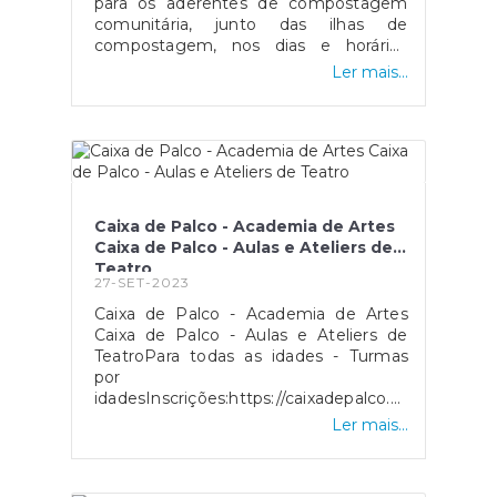
para os aderentes de compostagem
comunitária, junto das ilhas de
compostagem, nos dias e horários
indicados no cartaz em anexo. Na
Ler mais...
Pampilhosa, os workshops realizam-se
no dia 9 de outubro, segunda-feira, nos
seguintes locais: 17H15>18H00
Pampilhosa Centro
Escolar 18H15>19HOO Pampilhosa Alto
st. António
Caixa de Palco - Academia de Artes
Caixa de Palco - Aulas e Ateliers de
Teatro
27-SET-2023
Caixa de Palco - Academia de Artes
Caixa de Palco - Aulas e Ateliers de
TeatroPara todas as idades - Turmas
por
idadesInscrições:https://caixadepalco.pt/academia
informações:
Ler mais...
academia@caixadepalco.pt /
915016027