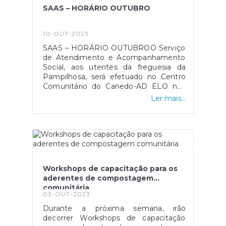
SAAS – HORÁRIO OUTUBRO
10-OUT-2023
SAAS – HORÁRIO OUTUBROO Serviço
de Atendimento e Acompanhamento
Social, aos utentes da freguesia da
Pampilhosa, será efetuado no Centro
Comunitário do Canedo-AD ELO nos
dias 16, 23 e 30 de outubro, das 10h às
Ler mais...
13H e das 15h às 18 h
Workshops de capacitação para os
aderentes de compostagem
comunitária
03-OUT-2023
Durante a próxima semana, irão
decorrer Workshops de capacitação