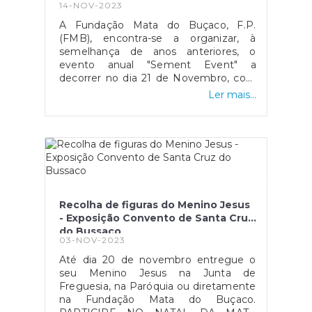
14-NOV-2023
Novembro, com início pelas 9:30h no
espaço Educativo da FMB.
A Fundação Mata do Buçaco, F.P.
(FMB), encontra-se a organizar, à
semelhança de anos anteriores, o
evento anual "Sement Event" a
decorrer no dia 21 de Novembro, com
início pelas 9:30h no espaço Educativo
Ler mais...
da FMB.Este evento, mantendo a
temática da preservação e
conservação da natureza e
biodiversidade, focar-se-á na
propagação de espécies autóctones,
no combate às espécies invasoras,
bem como na valorização e
renaturalização de espaços
Recolha de figuras do Menino Jesus
degradados.Inscrições
- Exposição Convento de Santa Cruz
Obrigatórias:setoreducativo@fmb.ptwww.fmb.pt2
do Bussaco
937 000
03-NOV-2023
Até dia 20 de novembro entregue o
seu Menino Jesus na Junta de
Freguesia, na Paróquia ou diretamente
na Fundação Mata do Buçaco.