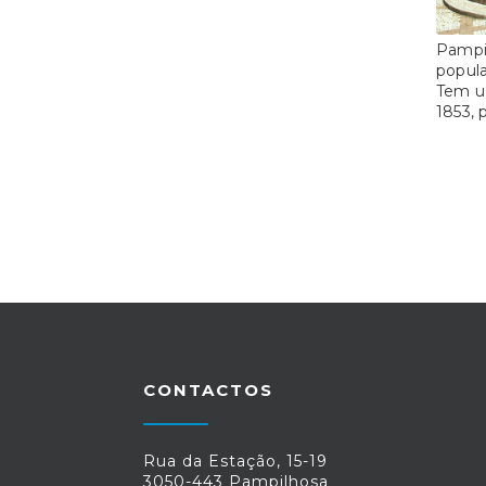
Pampi
popul
Tem u
1853, 
CONTACTOS
Rua da Estação, 15-19
3050-443 Pampilhosa