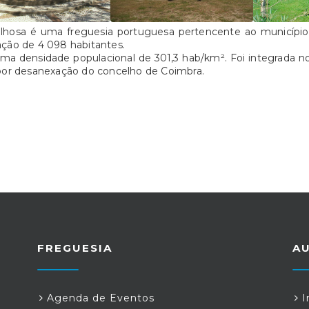
lhosa é uma freguesia portuguesa pertencente ao municípi
ação de 4 098 habitantes.
ma densidade populacional de 301,3 hab/km². Foi integrada 
por desanexação do concelho de Coimbra.
FREGUESIA
A
Agenda de Eventos
I