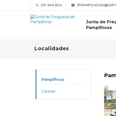
231 949 824
JFPAMPILHOSA@SAP
Junta de Fre
Pampilhosa
Localidades
Pam
Pampilhosa
Canedo