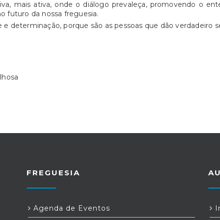
viva, mais ativa, onde o diálogo prevaleça, promovendo o en
no futuro da nossa freguesia.
e determinação, porque são as pessoas que dão verdadeiro sen
lhosa
FREGUESIA
A
Agenda de Eventos
I