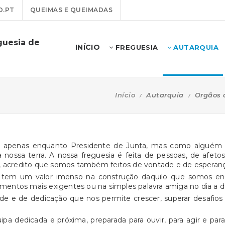
O.PT
QUEIMAS E QUEIMADAS
guesia de
INÍCIO
FREGUESIA
AUTARQUIA
Início
Autarquia
Orgãos 
apenas enquanto Presidente de Junta, mas como alguém q
ssa terra. A nossa freguesia é feita de pessoas, de afetos
, acredito que somos também feitos de vontade e de esperanç
, tem um valor imenso na construção daquilo que somos en
omentos mais exigentes ou na simples palavra amiga no dia a di
ade e de dedicação que nos permite crescer, superar desafios
a dedicada e próxima, preparada para ouvir, para agir e par